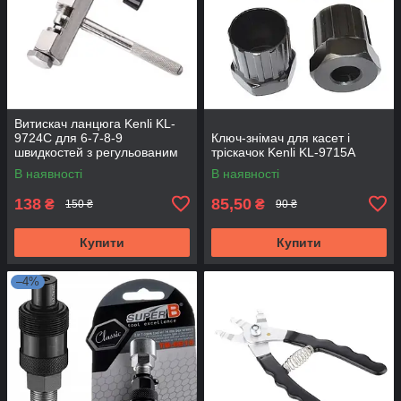
Витискач ланцюга Kenli KL-
9724С для 6-7-8-9
Ключ-знімач для касет і
швидкостей з регульованим
тріскачок Kenli KL-9715A
упором
В наявності
В наявності
138
85,50
₴
₴
150 ₴
90 ₴
Купити
Купити
–4%