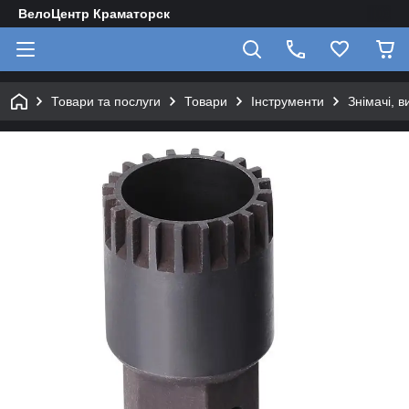
ВелоЦентр Краматорск
Товари та послуги
Товари
Інструменти
Знімачі, в