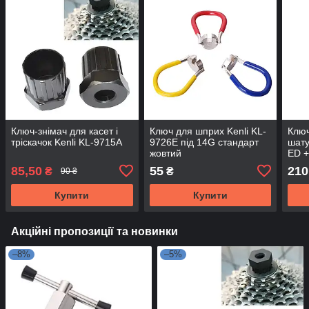
Ключ-знімач для касет і
Ключ для шприх Kenli KL-
Ключ
тріскачок Kenli KL-9715A
9726E під 14G стандарт
шату
жовтий
ED +
85,50
55
210
₴
₴
90 ₴
Купити
Купити
Акційні пропозиції та новинки
–8%
–5%