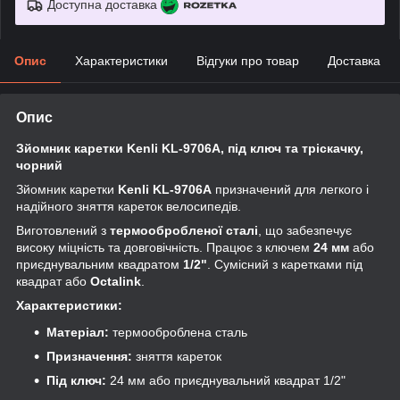
Доступна доставка
Опис
Характеристики
Відгуки про товар
Доставка
Опис
Зйомник каретки Kenli KL-9706А, під ключ та тріскачку,
чорний
Зйомник каретки
Kenli KL-9706A
призначений для легкого і
надійного зняття кареток велосипедів.
Виготовлений з
термообробленої сталі
, що забезпечує
високу міцність та довговічність. Працює з ключем
24 мм
або
приєднувальним квадратом
1/2"
. Сумісний з каретками під
квадрат або
Octalink
.
Характеристики:
Матеріал:
термооброблена сталь
Призначення:
зняття кареток
Під ключ:
24 мм або приєднувальний квадрат 1/2"