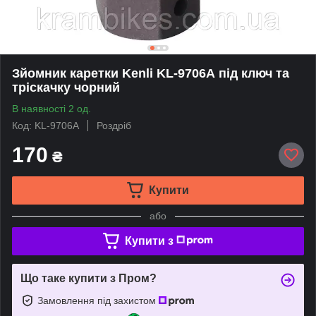
Зйомник каретки Kenli KL-9706А під ключ та
тріскачку чорний
В наявності 2 од.
Код: KL-9706А
Роздріб
170
₴
Купити
або
Купити з
Що таке купити з Пром?
Замовлення під захистом