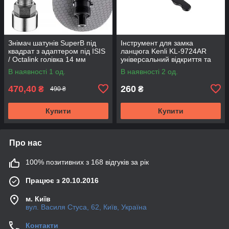
Знімач шатунів SuperB під
Інструмент для замка
квадрат з адаптером під ISIS
ланцюга Kenli KL-9724AR
/ Octalink голівка 14 мм
універсальний відкриття та
закриття
В наявності 1 од.
В наявності 2 од.
470,40
260
₴
₴
490 ₴
Купити
Купити
Про нас
100% позитивних з 168 відгуків за рік
Працює з 20.10.2016
м. Київ
вул. Василя Стуса, 62, Київ, Україна
Контакти