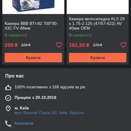
Камера велосипедна KLS 29
Камера BBB BTI-82 700*30-
х 1.75-2.125 (47/57-622) AV
43C FV 48мм
40мм OEM
В наявності
В наявності
209
161,50
₴
₴
220 ₴
170 ₴
Купити
Купити
Про нас
100% позитивних з 168 відгуків за рік
Працює з 20.10.2016
м. Київ
вул. Василя Стуса, 62, Київ, Україна
Контакти