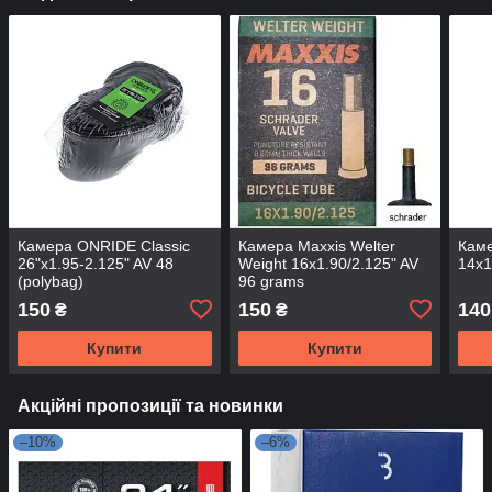
Камера ONRIDE Classic
Камера Maxxis Welter
Кам
26"x1.95-2.125" AV 48
Weight 16x1.90/2.125" AV
14x1
(polybag)
96 grams
150
150
140
₴
₴
Купити
Купити
Акційні пропозиції та новинки
–10%
–6%