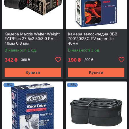
Камера Maxxis Welter Weight
Камера велосипедна BBB
FAT/Plus 27.5x2.50/3.0 FV L-
700*20/28C FV super lite
48мм 0.8 мм
48мм
В наявності 1 од.
В наявності 1 од.
342
190
₴
₴
360 ₴
200 ₴
Купити
Купити
–5%
–5%