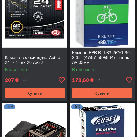
Камера BBB BTI-63 26"x1.90-
Камера велосипедна Author
2.35" (47/57-559/584) ніпель
24" х 1.5/2.20 AV32
AV 33мм
В наявності
В наявності
207
178,60
₴
₴
230 ₴
190 ₴
Купити
Купити
–5%
–5%