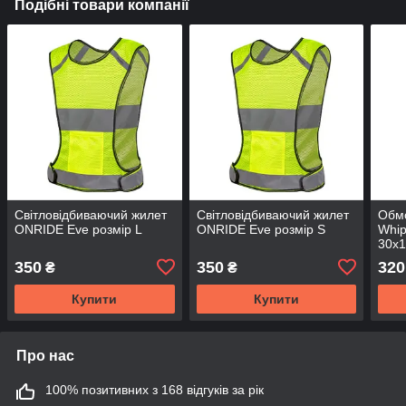
Подібні товари компанії
Світловідбиваючий жилет
Світловідбиваючий жилет
Обмо
ONRIDE Eve розмір L
ONRIDE Eve розмір S
Whip
30х
350
350
320
₴
₴
Купити
Купити
Про нас
100% позитивних з 168 відгуків за рік