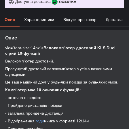
Доступна доставка
Опис
Характеристики
Відгуки про товар
Доставка
Опис
yle="font-size:14px">
Велокомп'ютер дротовий KLS Duel
сірий 10-функцій
Велокомп'ютер дротовий.
Просунутий дротовий велокомп'ютер з усіма важливими
функціями.
Це ваш надійний друг у будь-якій поїздці за будь-яких умов.
Комп'ютер має 10 основних функцій:
- поточна швидкість
- Пройдено дистанцію поїздки
- загальна пройдена дистанція
- Відображення
годи
нника у форматі 12/14ч
- Середня швидкість