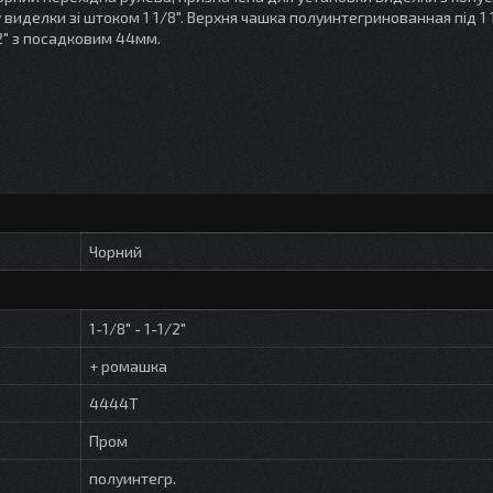
иделки зі штоком 1 1/8". Верхня чашка полуинтегринованная під 1 1
2" з посадковим 44мм.
Чорний
1-1/8" - 1-1/2"
+ ромашка
4444T
Пром
полуинтегр.