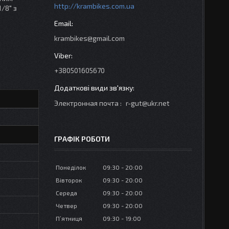
http://krambikes.com.ua
/8" з
krambikes@gmail.com
+380501605670
Электронная почта
r-gut@ukr.net
ГРАФІК РОБОТИ
Понеділок
09:30
20:00
Вівторок
09:30
20:00
Середа
09:30
20:00
Четвер
09:30
20:00
Пʼятниця
09:30
19:00