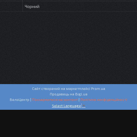
Чорний
Сайт створений на маркетплейсі
Prom.ua
Продавець на Bigl.ua
ВелоЦентр |
Поскаржитися на контент
|
Політика конфіденційності
Select Language
▼