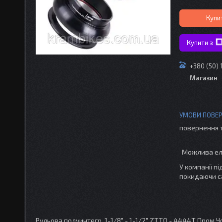
Купи
Купити з
+380 (50) 
Магазин
повернення 
У компанії п
покидаючи с
Рульова полуинтегр. 1-1/8" - 1-1/2" ZTTO - 4444T Пром 