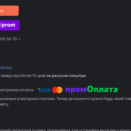
ти
160-56-70
товару протягом 14 днів
за рахунок покупця
ідключені електронні платежі. Тепер ви можете купити будь-який то
айту.
Чорний перехідна рулева, призначена для установки виделки з кону