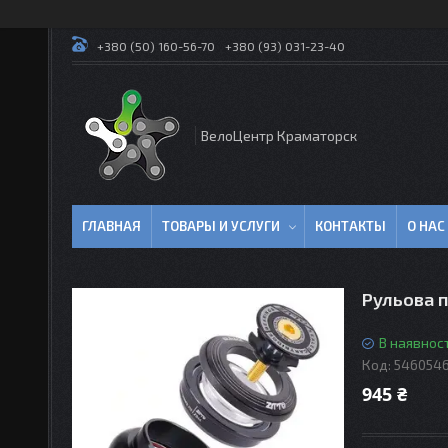
+380 (50) 160-56-70
+380 (93) 031-23-40
ВелоЦентр Краматорск
ГЛАВНАЯ
ТОВАРЫ И УСЛУГИ
КОНТАКТЫ
О НАС
Рульова п
В наявност
Код:
546054
945 ₴