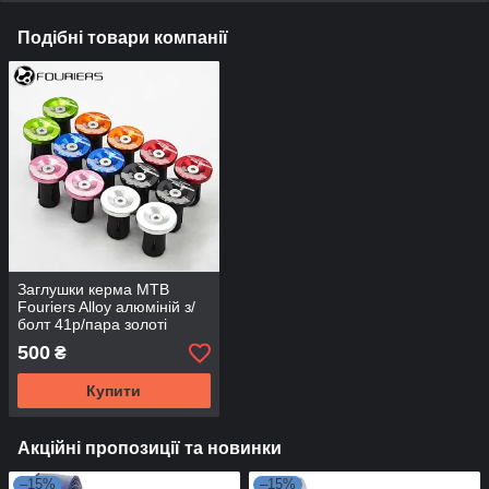
Подібні товари компанії
Заглушки керма MTB
Fouriers Alloy алюміній з/
болт 41р/пара золоті
500
₴
Купити
Акційні пропозиції та новинки
–15%
–15%