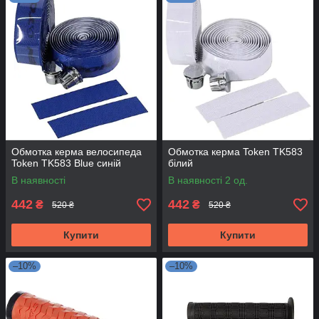
Обмотка керма велосипеда
Обмотка керма Token TK583
Token TK583 Blue синій
білий
В наявності
В наявності 2 од.
442
442
₴
₴
520 ₴
520 ₴
Купити
Купити
–10%
–10%