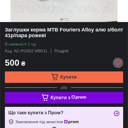
Заглушки керма MTB Fouriers Alloy алю з/болт
41р/пара рожеві
В наявності 1 од.
Код: AC-PG002-MB011
Роздріб
500
₴
Купити
або
Купити з
Що таке купити з Пром?
Замовлення під захистом