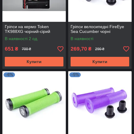
Гріпси на кермо Token
Гріпси велосипедні FireEye
TK988XG чорний-сірий
Sea Cucumber чорні
В наявності 2 од.
В наявності
651
269,70
₴
₴
700 ₴
290 ₴
Купити
Купити
–6%
–5%