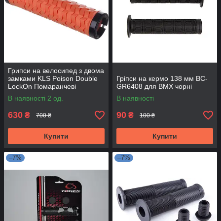
Грипси на велосипед з двома
замками KLS Poison Double
Гріпси на кермо 138 мм BC-
LockOn Помаранчеві
GR6408 для BMX чорні
В наявності 2 од.
В наявності
630
90
₴
₴
700 ₴
100 ₴
Купити
Купити
–7%
–7%