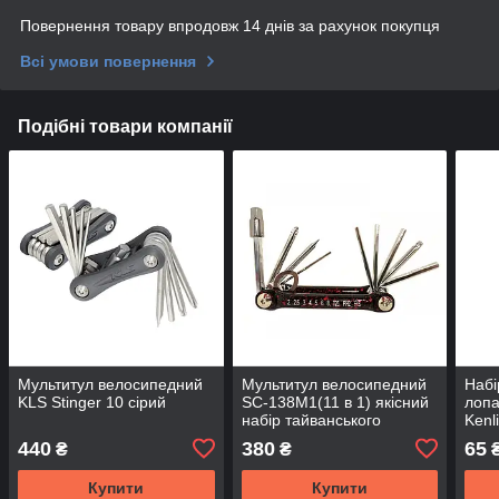
Повернення товару впродовж 14 днів за рахунок покупця
Всі умови повернення
Подібні товари компанії
Мультитул велосипедний
Мультитул велосипедний
Набi
KLS Stinger 10 сірий
SC-138M1(11 в 1) якісний
лопа
набір тайванського
Kenl
виробництва
440
380
65
₴
₴
Купити
Купити