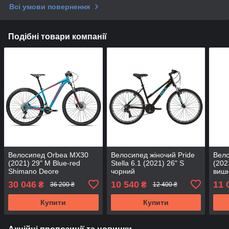
Всі умови повернення
Подібні товари компанії
Велосипед Orbea MX30
Велосипед жіночий Pride
Вело
(2021) 29" M Blue-red
Stella 6.1 (2021) 26" S
(202
Shimano Deore
чорний
виш
30 046
10 540
11 
₴
₴
36 200 ₴
12 400 ₴
Купити
Купити