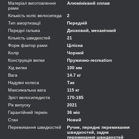
Матеріал виготовлення
Алюмінієвий сплав
рами
Кількість коліс велосипеда
2
Тип амортизації
Передній
Передні гальма
Дисковий, механічний
Кількість швидкостей
21
Форм фактор рами
Цілісна
Колір
Чорний
Конструкція вилки
Пружинно-recreation
Хід вилки
100 мм
Вага
14.7 кг
Надувні колеса
Так
Максимальна вага
115 кг
Зріст велосипедиста
170-185
Рік випуску
2021
Гарантійний термін
36 міс
Стан
Новий
Перемикання швидкостей
Ручне, переднє перемикання
швидкостей, заднє
перемикання швидкостей