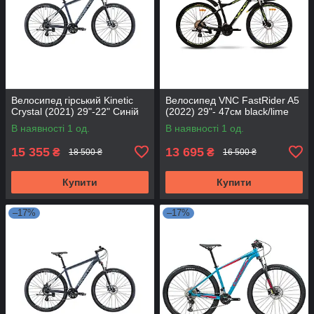
Велосипед гірський Kinetic
Велосипед VNC FastRider A5
Crystal (2021) 29"-22" Синій
(2022) 29"- 47см black/lime
В наявності 1 од.
В наявності 1 од.
15 355
13 695
₴
₴
18 500 ₴
16 500 ₴
Купити
Купити
–17%
–17%