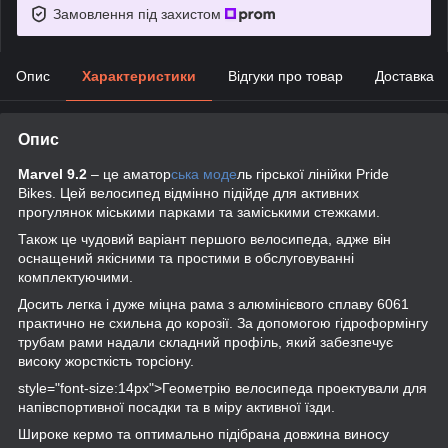
Замовлення під захистом
Опис
Характеристики
Відгуки про товар
Доставка
Опис
Marvel 9.2
– це аматор
ська моде
ль гірської лінійки Pride
Bikes. Цей велосипед відмінно підійде для активних
прогулянок міськими парками та заміськими стежками.
Також це чудовий варіант першого велосипеда, адже він
оснащений якісними та простими в обслуговуванні
комплектуючими.
Досить легка і дуже міцна рама з алюмінієвого сплаву 6061
практично не схильна до корозії. За допомогою гідроформінгу
трубам рами надали складний профіль, який забезпечує
високу жорсткість торсіону.
style="font-size:14px">Геометрію велосипеда проектували для
напівспортивної посадки та в міру активної їзди.
Широке кермо та оптимально підібрана довжина виносу