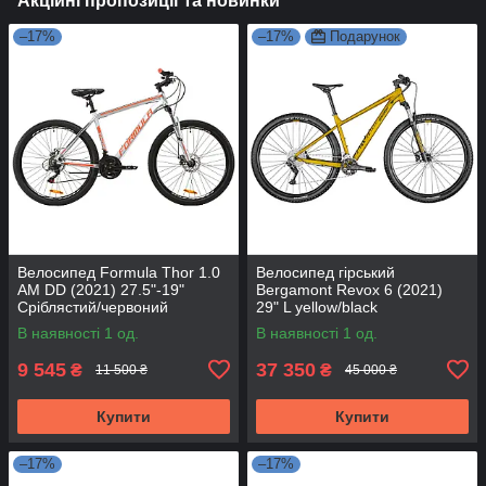
Акційні пропозиції та новинки
–17%
–17%
Подарунок
Велосипед Formula Thor 1.0
Велосипед гірський
AM DD (2021) 27.5"-19"
Bergamont Revox 6 (2021)
Сріблястий/червоний
29" L yellow/black
В наявності 1 од.
В наявності 1 од.
9 545
37 350
₴
₴
11 500 ₴
45 000 ₴
Купити
Купити
–17%
–17%