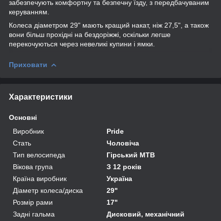
забезпечують комфортну та безпечну їзду, з передбачуваним
керуванням.
Колеса діаметром 29" мають кращий накат, ніж 27,5", а також
вони більш прохідні на бездоріжжі, оскільки легше
перекочуються через невеликі купини і ямки.
Приховати
Характеристики
Основні
Виробник
Pride
Стать
Чоловіча
Тип велосипеда
Гірський MTB
Вікова група
З 12 років
Країна виробник
Україна
Діаметр колеса/диска
29"
Розмір рами
17"
Задні гальма
Дисковий, механічний