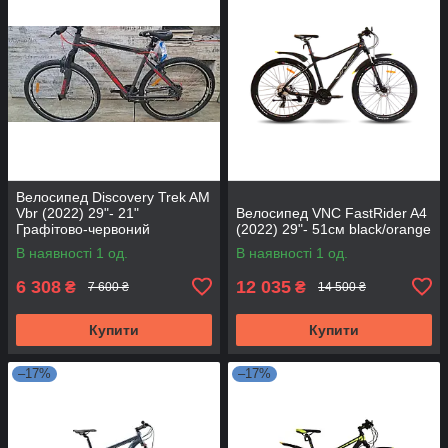
Велосипед Discovery Trek AM
Vbr (2022) 29"- 21"
Велосипед VNC FastRider A4
Графітово-червоний
(2022) 29"- 51см black/orange
В наявності 1 од.
В наявності 1 од.
6 308
12 035
₴
₴
7 600 ₴
14 500 ₴
Купити
Купити
–17%
–17%