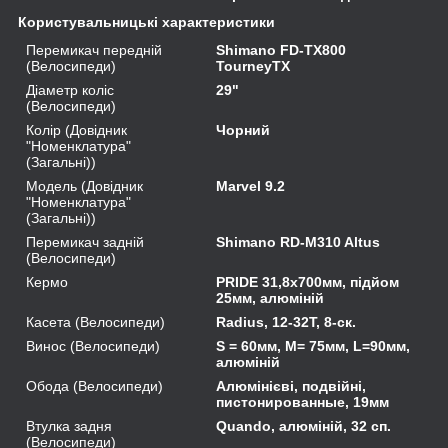
Користувальницькі характеристики
Перемикач передній
Shimano FD-TX800
(Велосипеди)
TourneyTX
Діаметр коліс
29"
(Велосипеди)
Колір (Довідник
Чорний
"Номенклатура"
(Загальні))
Модель (Довідник
Marvel 9.2
"Номенклатура"
(Загальні))
Перемикач задній
Shimano RD-M310 Altus
(Велосипеди)
Кермо
PRIDE 31,8х700мм, підйом
25мм, алюміній
Касета (Велосипеди)
Radius, 12-32T, 8-ск.
Винос (Велосипеди)
S = 60мм, M= 75мм, L=90мм,
алюміній
Обода (Велосипеди)
Алюмінієві, подвійні,
пистонированные, 19мм
Втулка задня
Quando, алюміній, 32 сп.
(Велосипеди)