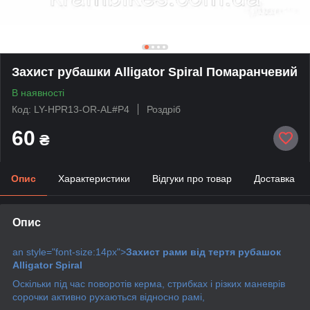
Захист рубашки Alligator Spiral Помаранчевий
В наявності
Код: LY-HPR13-OR-AL#P4
Роздріб
60
₴
Опис
Характеристики
Відгуки про товар
Доставка
Опис
an style="font-size:14px">
Захист рами від тертя рубашок
Alligator Spiral
Оскільки під час поворотів керма, стрибках і різких маневрів
сорочки активно рухаються відносно рамі,