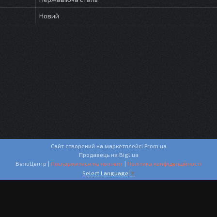
Новий
Сайт створений на маркетплейсі
Prom.ua
Продавець на Bigl.ua
ВелоЦентр |
Поскаржитися на контент
|
Політика конфіденційності
Select Language
▼