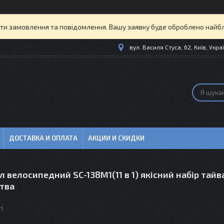
и замовлення та повідомлення. Вашу заявку буде оброблено найбл
вул. Василя Стуса, 62, Київ, Укра
ДОСТАВКА И ОПЛАТА
АКЦИИ И СКИДКИ
 велосипедний SC-138M1(11 в 1) якісний набір тай
тва
і