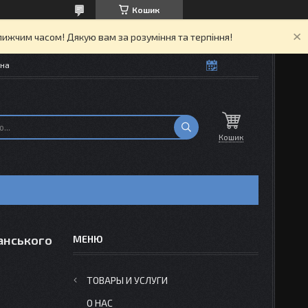
Кошик
ижчим часом! Дякую вам за розуміння та терпіння!
їна
Кошик
ванського
ТОВАРЫ И УСЛУГИ
О НАС