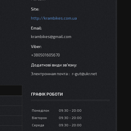
http://krambikes.com.ua
krambikes@gmail.com
+380501605670
Электронная почта
r-gut@ukr.net
ГРАФІК РОБОТИ
Понеділок
09:30
20:00
Вівторок
09:30
20:00
Середа
09:30
20:00