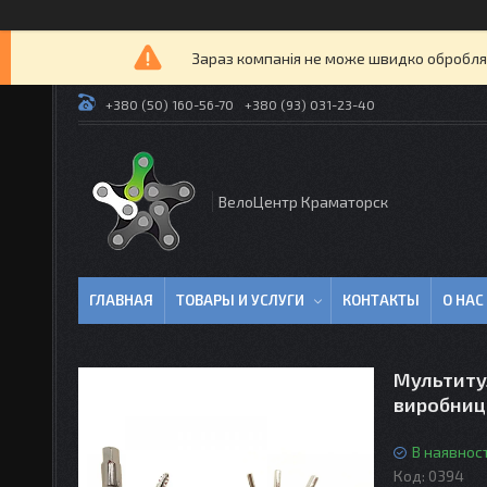
Зараз компанія не може швидко оброблят
+380 (50) 160-56-70
+380 (93) 031-23-40
ВелоЦентр Краматорск
ГЛАВНАЯ
ТОВАРЫ И УСЛУГИ
КОНТАКТЫ
О НАС
Мультитул
виробниц
В наявност
Код:
0394