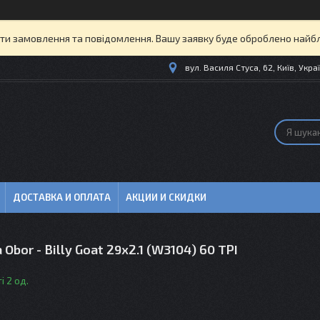
и замовлення та повідомлення. Вашу заявку буде оброблено найбл
вул. Василя Стуса, 62, Київ, Укра
ДОСТАВКА И ОПЛАТА
АКЦИИ И СКИДКИ
Obor - Billy Goat 29x2.1 (W3104) 60 TPI
і 2 од.