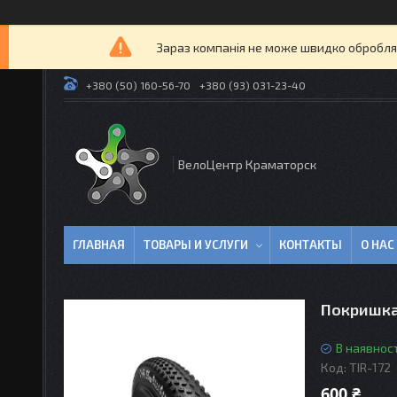
Зараз компанія не може швидко оброблят
+380 (50) 160-56-70
+380 (93) 031-23-40
ВелоЦентр Краматорск
ГЛАВНАЯ
ТОВАРЫ И УСЛУГИ
КОНТАКТЫ
О НАС
Покришка 
В наявност
Код:
TIR-172
600 ₴