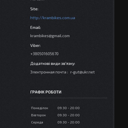
http://krambikes.com.ua
krambikes@gmail.com
+380501605670
Электронная почта
r-gut@ukr.net
ГРАФІК РОБОТИ
Понеділок
09:30
20:00
Вівторок
09:30
20:00
Середа
09:30
20:00