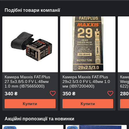
Подібні товари компанії
Камера Maxxis FAT/Plus
Камера Maxxis FAT/Plus
Каме
27.5x3.8/5.0 FV L:48мм
29x2.5/3.0 FV L:48мм 1.0
Weig
1.0 mm (IB75665000)
мм (IB97200400)
622)
(0.8
340
350
280
₴
₴
Купити
Купити
Акційні пропозиції та новинки
–10%
–6%