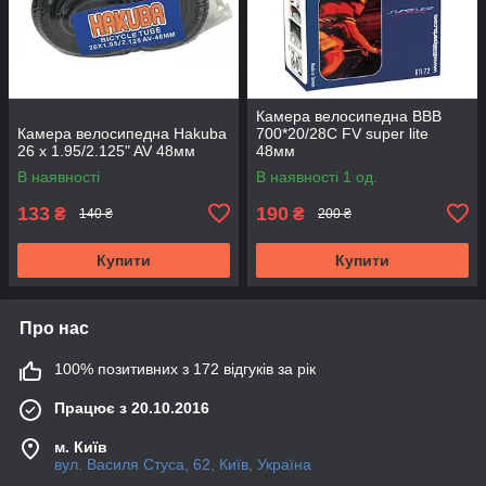
Камера велосипедна BBB
Камера велосипедна Hakuba
700*20/28C FV super lite
26 x 1.95/2.125" AV 48мм
48мм
В наявності
В наявності 1 од.
133
190
₴
₴
140 ₴
200 ₴
Купити
Купити
Про нас
100% позитивних з 172 відгуків за рік
Працює з 20.10.2016
м. Київ
вул. Василя Стуса, 62, Київ, Україна