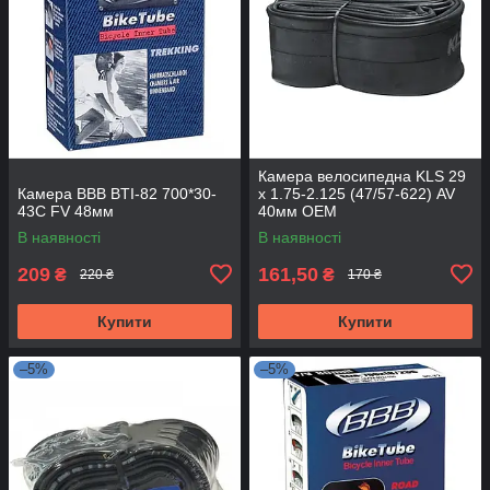
Камера велосипедна KLS 29
Камера BBB BTI-82 700*30-
х 1.75-2.125 (47/57-622) AV
43C FV 48мм
40мм OEM
В наявності
В наявності
209
161,50
₴
₴
220 ₴
170 ₴
Купити
Купити
–5%
–5%