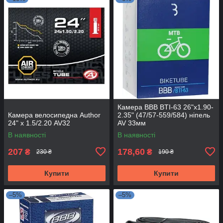
Камера BBB BTI-63 26"x1.90-
Камера велосипедна Author
2.35" (47/57-559/584) ніпель
24" х 1.5/2.20 AV32
AV 33мм
В наявності
В наявності
207
178,60
₴
₴
230 ₴
190 ₴
Купити
Купити
–5%
–5%