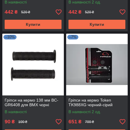
В наявності
В наявності 2 од.
442
442
₴
₴
520 ₴
520 ₴
Купити
Купити
–10%
–7%
Гріпси на кермо 138 мм BC-
Гріпси на кермо Token
GR6408 для BMX чорні
TK988XG чорний-сірий
В наявності
В наявності 2 од.
90
651
₴
₴
100 ₴
700 ₴