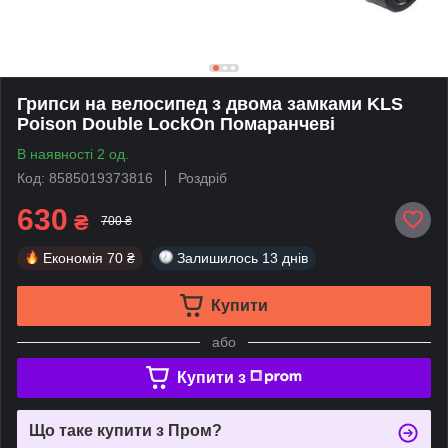
Грипси на велосипед з двома замками KLS
Poison Double LockOn Помаранчеві
В наявності 2 од.
Код: 8585019373816
Роздріб
630
₴
700 ₴
Економія
70 ₴
Залишилось
13 днів
Купити
або
Купити з
Що таке купити з Пром?