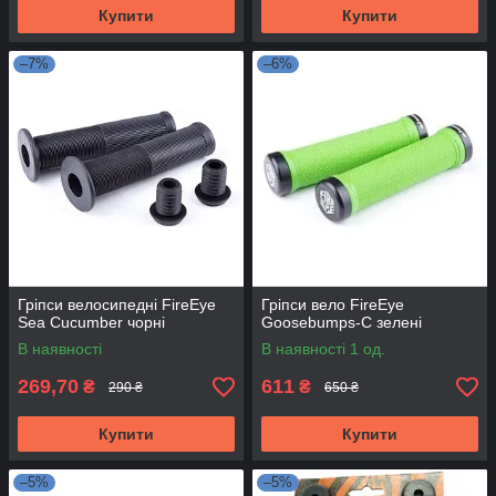
Купити
Купити
–7%
–6%
Гріпси велосипедні FireEye
Гріпси вело FireEye
Sea Cucumber чорні
Goosebumps-C зелені
В наявності
В наявності 1 од.
269,70
611
₴
₴
290 ₴
650 ₴
Купити
Купити
–5%
–5%