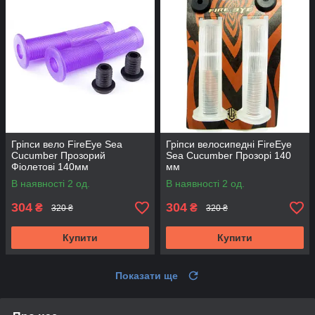
Гріпси вело FireEye Sea
Гріпси велосипедні FireEye
Cucumber Прозорий
Sea Cucumber Прозорі 140
Фіолетові 140мм
мм
В наявності 2 од.
В наявності 2 од.
304
304
₴
₴
320 ₴
320 ₴
Купити
Купити
Показати ще