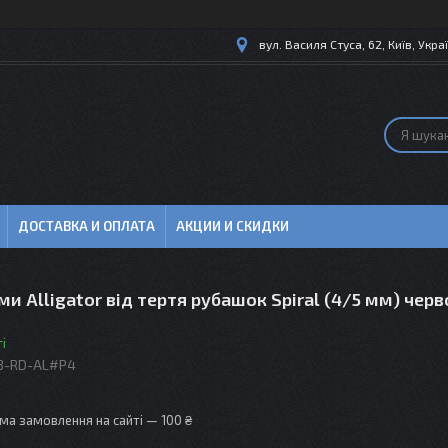
вул. Василя Стуса, 62, Київ, Укра
ДОСТАВКА И ОПЛАТА
АКЦИИ И СКИДКИ
ми Alligator від тертя рубашок Spiral (4/5 мм) чер
і
3-RD-AL#P4
ма замовлення на сайті — 100 ₴