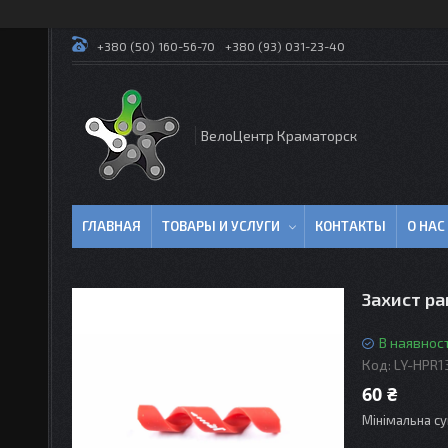
+380 (50) 160-56-70
+380 (93) 031-23-40
ВелоЦентр Краматорск
ГЛАВНАЯ
ТОВАРЫ И УСЛУГИ
КОНТАКТЫ
О НАС
Захист ра
В наявност
Код:
LY-HPR1
60 ₴
Мінімальна су