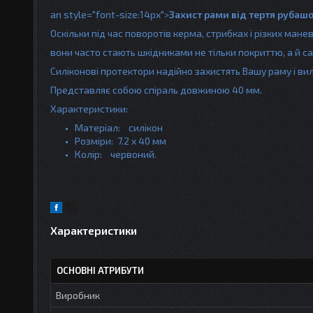
an style="font-size:14px">
Захист рами від тертя рубашок
Оскільки під час поворотів керма, стрибках і різких ман
вони часто стають шкідниками не тільки покриттю, а й с
Силіконові протектори надійно захистять Вашу раму і ви
Представляє собою спіраль довжиною 40 мм.
Характеристики:
Матеріал: силікон
Розміри: 7.2 х 40 мм
Колір: червоний.
Характеристики
ОСНОВНІ АТРИБУТИ
Виробник