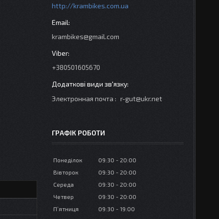
http://krambikes.com.ua
krambikes@gmail.com
+380501605670
Электронная почта
r-gut@ukr.net
ГРАФІК РОБОТИ
Понеділок
09:30
20:00
Вівторок
09:30
20:00
Середа
09:30
20:00
Четвер
09:30
20:00
Пʼятниця
09:30
19:00