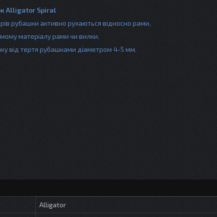
 Alligator Spiral
еврів рубашки активно рухаються відносно рами,
амому матеріалу рами чи вилки.
лку від тертя рубашками діаметром 4-5 мм.
Alligator