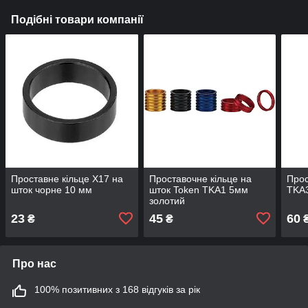
Подібні товари компанії
Проставне кільце X17 на
Проставочне кільце на
Прос
шток чорне 10 мм
шток Token TKA1 5мм
TKA
золотий
23
45
60
₴
₴
Про нас
100% позитивних з 168 відгуків за рік