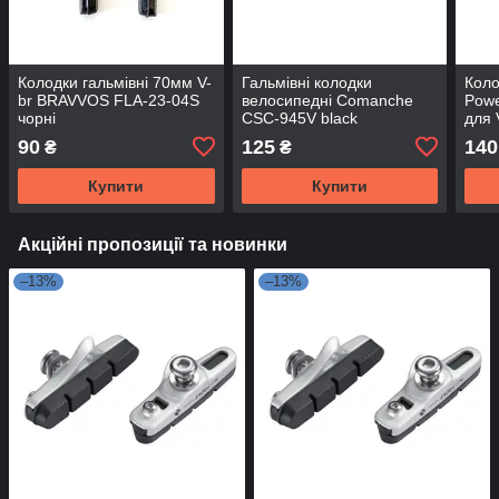
Колодки гальмівні 70мм V-
Гальмівні колодки
Коло
br BRAVVOS FLA-23-04S
велосипедні Comanche
Powe
чорні
CSC-945V black
для 
90
125
140
₴
₴
Купити
Купити
Акційні пропозиції та новинки
–13%
–13%