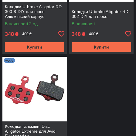
Колодки U-brake Alligator RD-
300-8-DIY для шосе
Колодки U-brake Alligator RD-
Алюмінієвий корпус
302-DIY для шосе
В наявності 2 од.
В наявності
348
348
₴
₴
400 ₴
400 ₴
Купити
Купити
–5%
Колодки гальмівні Disc
Alligator Extreme для Avid
Elixir карбон