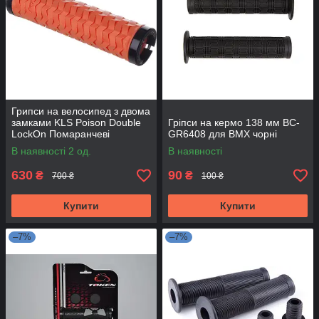
Грипси на велосипед з двома
замками KLS Poison Double
Гріпси на кермо 138 мм BC-
LockOn Помаранчеві
GR6408 для BMX чорні
В наявності 2 од.
В наявності
630
90
₴
₴
700 ₴
100 ₴
Купити
Купити
–7%
–7%