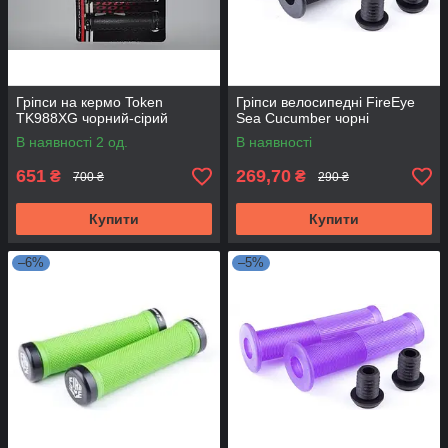
Гріпси на кермо Token
Гріпси велосипедні FireEye
TK988XG чорний-сірий
Sea Cucumber чорні
В наявності 2 од.
В наявності
651
269,70
₴
₴
700 ₴
290 ₴
Купити
Купити
–6%
–5%