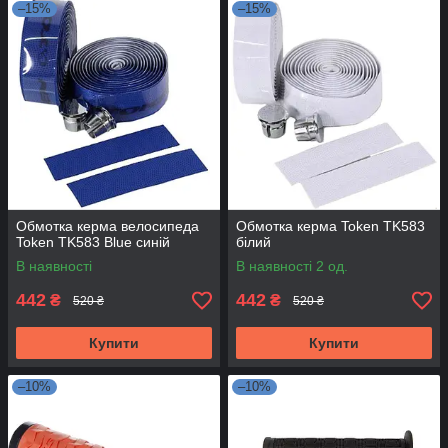
–15%
–15%
Обмотка керма велосипеда
Обмотка керма Token TK583
Token TK583 Blue синій
білий
В наявності
В наявності 2 од.
442
442
₴
₴
520 ₴
520 ₴
Купити
Купити
–10%
–10%