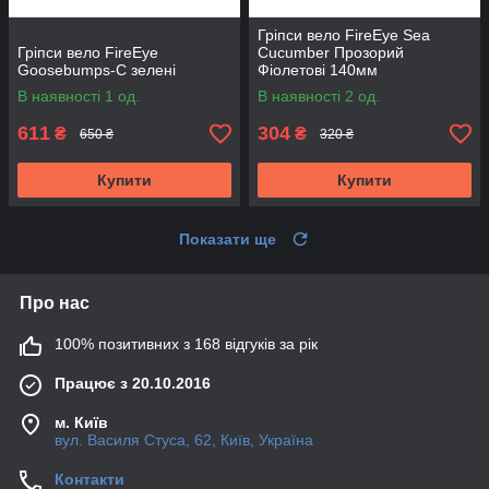
Гріпси вело FireEye Sea
Гріпси вело FireEye
Cucumber Прозорий
Goosebumps-C зелені
Фіолетові 140мм
В наявності 1 од.
В наявності 2 од.
611
304
₴
₴
650 ₴
320 ₴
Купити
Купити
Показати ще
Про нас
100% позитивних з 168 відгуків за рік
Працює з 20.10.2016
м. Київ
вул. Василя Стуса, 62, Київ, Україна
Контакти