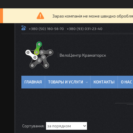
Зараз компанія не може швидко оброблят
+380 (50) 160-56-70
+380 (93) 031-23-40
ВелоЦентр Краматорск
ГЛАВНАЯ
ТОВАРЫ И УСЛУГИ
КОНТАКТЫ
О НАС