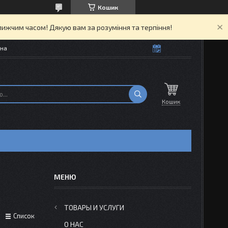
Кошик
ижчим часом! Дякую вам за розуміння та терпіння!
їна
Кошик
ТОВАРЫ И УСЛУГИ
Список
О НАС