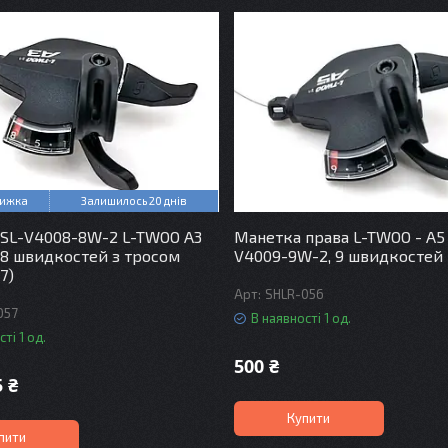
Залишилось 20 днів
SL-V4008-8W-2 L-TWOO A3
Манетка права L-TWOO - A5
 8 швидкостей з тросом
V4009-9W-2, 9 швидкостей
7)
SHLR-056
057
В наявності 1 од.
ті 1 од.
500 ₴
5 ₴
Купити
пити