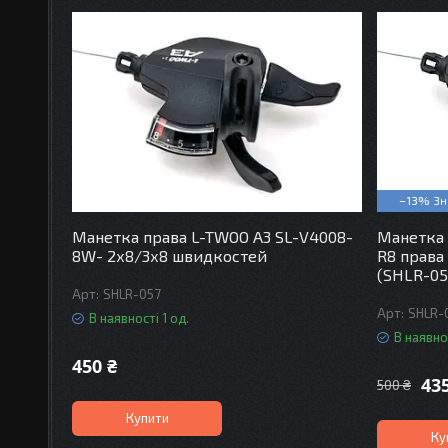
–13%
Манетка права L-TWOO A3 SL-V4008-
Манетка 
8W- 2х8/3х8 швидкостей
R8 права
(SHLR-05
SHLR-057
SHLR-
В наявності 1 од.
В наявнос
450 ₴
43
500 ₴
Купити
Ку