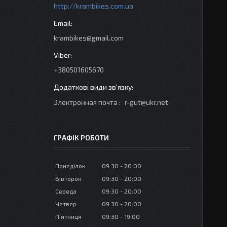
http://krambikes.com.ua
krambikes@gmail.com
+380501605670
Электронная почта
r-gut@ukr.net
ГРАФІК РОБОТИ
Понеділок
09:30
20:00
Вівторок
09:30
20:00
Середа
09:30
20:00
Четвер
09:30
20:00
Пʼятниця
09:30
19:00