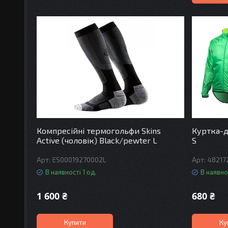
Компресійні термогольфи Skins
Куртка-д
Active (чоловік) Black/pewter L
S
ES00019270002L
48217
В наявності 1 од.
В наявнос
1 600 ₴
680 ₴
Купити
Ку