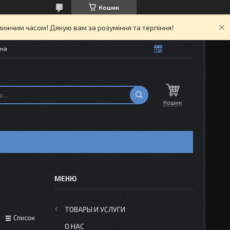
Кошик
ижчим часом! Дякую вам за розуміння та терпіння!
їна
Кошик
ТОВАРЫ И УСЛУГИ
Список
О НАС