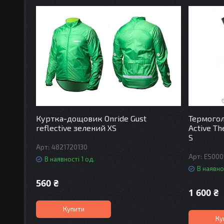
Куртка-дощовик Onride Gust
Термогол
reflective зелений XS
Active Th
S
4821720130
ES000
В наявності 1 од.
В наявнос
560 ₴
1 600 ₴
Купити
Ку